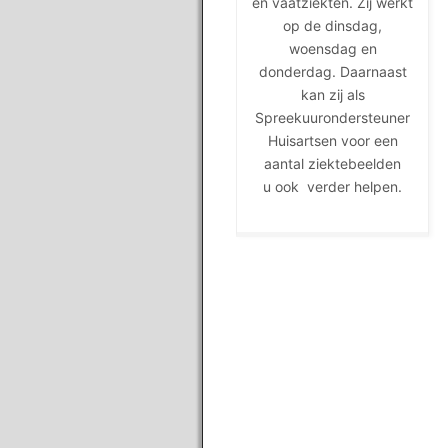
en vaatziekten. Zij werkt
op de dinsdag,
woensdag en
donderdag. Daarnaast
kan zij als
Spreekuurondersteuner
Huisartsen voor een
aantal ziektebeelden
u ook verder helpen.