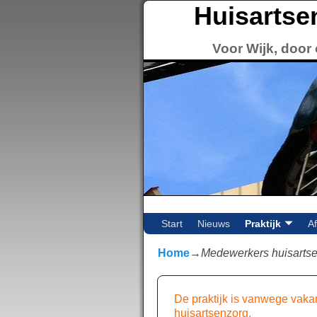
Huisartse
Voor Wijk, door 
Start
Nieuws
Praktijk
A
Home
→
Medewerkers huisartsen
De praktijk is vanwege vaka
huisartsenzorg.