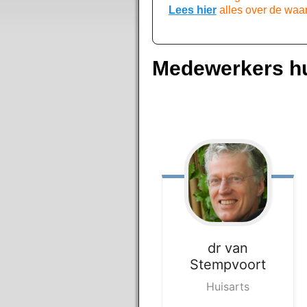
Lees hier
alles over de waa
Medewerkers hu
dr
van
Stempvoort
Huisarts