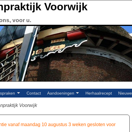
npraktijk Voorwijk
ons, voor u.
fspraken
Contact
Aandoeningen
Herhaalrecept
Nieuwe
praktijk Voorwijk
ntie
vanaf maandag 10 augustus
3 weken gesloten voor