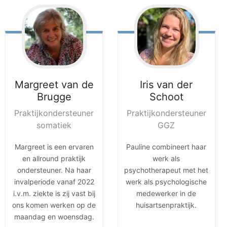
Margreet
van de
Iris
van der
Brugge
Schoot
Praktijkondersteuner
Praktijkondersteuner
somatiek
GGZ
Margreet is een ervaren
Pauline combineert haar
en allround praktijk
werk als
ondersteuner. Na haar
psychotherapeut met het
invalperiode vanaf 2022
werk als psychologische
i.v.m. ziekte is zij vast bij
medewerker in de
ons komen werken op de
huisartsenpraktijk.
maandag en woensdag.