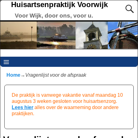
Huisartsenpraktijk Voorwijk
Voor Wijk, door ons, voor u.
Home
→
Vragenlijst voor de afspraak
De praktijk is vanwege vakantie
vanaf maandag 10
augustus
3 weken gesloten voor huisartsenzorg.
Lees hier
alles over de waarneming door andere
praktijken.